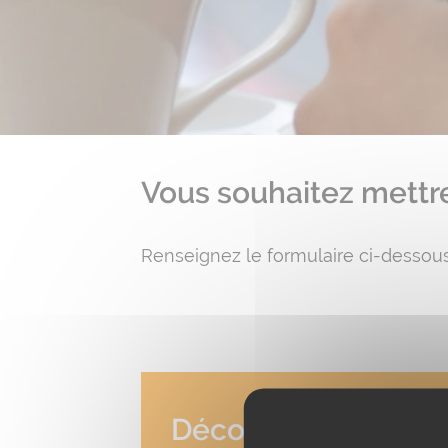
Vous souhaitez mettre 
Renseignez le formulaire ci-dessous
Découvrez AchatVil