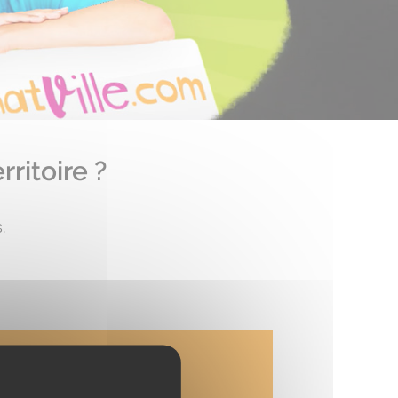
ritoire ?
.