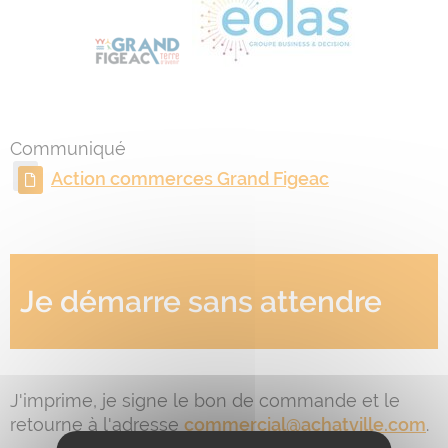
Communiqué
Action commerces Grand Figeac
Je démarre sans attendre
J'imprime, je signe le bon de commande et le
retourne à l'adresse
commercial@achatville.com
.