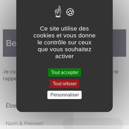
Télécharger le bon de commande
Ce site utilise des
cookies et vous donne
Besoin d'en savoir plus ?
le contrôle sur ceux
que vous souhaitez
activer
Je complète le
formulaire
ci-dessous pour être
Tout accepter
rappelé par un conseiller.
Tout refuser
Personnaliser
Être recontacté
Nom & Prénom
*