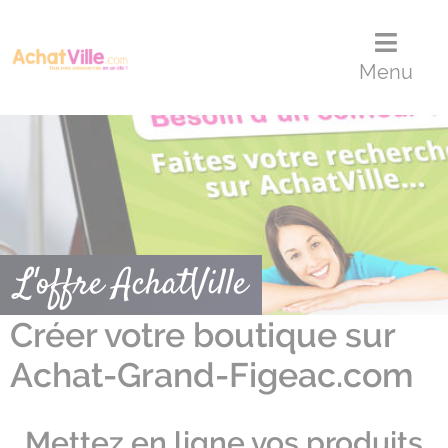
Menu
Contenu
Panneau de gestion des cookies
Menu
L'offre AchatVille
Créer votre boutique sur
Achat-Grand-Figeac.com
Mettez en ligne vos produits